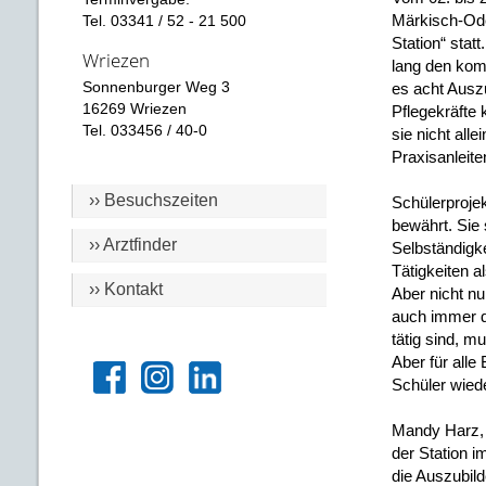
Märkisch-Oder
Tel. 03341 / 52 - 21 500
Station“ stat
Wriezen
lang den komp
Sonnenburger Weg 3
es acht Auszu
16269 Wriezen
Pflegekräfte
Tel. 033456 / 40-0
sie nicht all
Praxisanleit
›› Besuchszeiten
Schülerprojek
bewährt. Sie 
›› Arztfinder
Selbständigke
Tätigkeiten a
›› Kontakt
Aber nicht nu
auch immer d
tätig sind, 
Aber für alle
Schüler wied
Mandy Harz, S
der Station 
die Auszubild