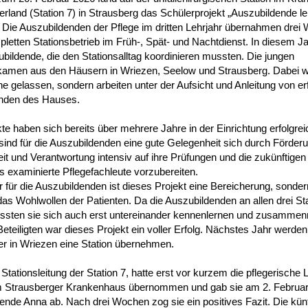
land (Station 7) in Strausberg das Schülerprojekt „Auszubildende lei
t. Die Auszubildenden der Pflege im dritten Lehrjahr übernahmen dre
letten Stationsbetrieb im Früh-, Spät- und Nachtdienst. In diesem J
bildende, die den Stationsalltag koordinieren mussten. Die jungen
 kamen aus den Häusern in Wriezen, Seelow und Strausberg. Dabei 
eine gelassen, sondern arbeiten unter der Aufsicht und Anleitung von e
enden des Hauses.
te haben sich bereits über mehrere Jahre in der Einrichtung erfolgrei
sind für die Auszubildenden eine gute Gelegenheit sich durch Förder
it und Verantwortung intensiv auf ihre Prüfungen und die zukünftigen
ls examinierte Pflegefachleute vorzubereiten.
r für die Auszubildenden ist dieses Projekt eine Bereicherung, sondern
as Wohlwollen der Patienten. Da die Auszubildenden an allen drei St
mussten sie sich auch erst untereinander kennenlernen und zusammen
 Beteiligten war dieses Projekt ein voller Erfolg. Nächstes Jahr werden
er in Wriezen eine Station übernehmen.
tationsleitung der Station 7, hatte erst vor kurzem die pflegerische 
im Strausberger Krankenhaus übernommen und gab sie am 2. Februa
ende Anna ab. Nach drei Wochen zog sie ein positives Fazit. Die kün