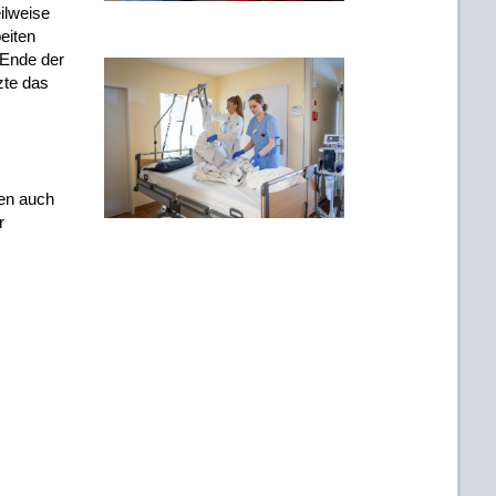
ilweise
eiten
 Ende der
zte das
nen auch
r