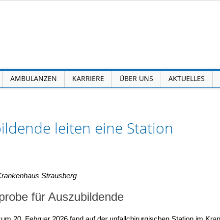
AMBULANZEN
KARRIERE
ÜBER UNS
AKTUELLES
ldende leiten eine Station
Krankenhaus Strausberg
probe für Auszubildende
um 20. Februar 2026 fand auf der unfallchirurgischen Station im Kr