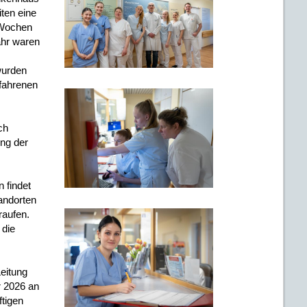
ten eine
i Wochen
ahr waren
wurden
rfahrenen
ch
ung der
 findet
andorten
raufen.
 die
Leitung
r 2026 an
ftigen