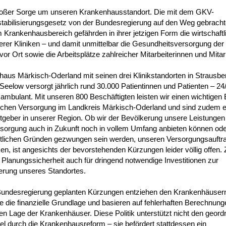
großer Sorge um unseren Krankenhausstandort. Die mit dem GKV-
stabilisierungsgesetz von der Bundesregierung auf den Weg gebrach
Krankenhausbereich gefährden in ihrer jetzigen Form die wirtschaftl
rer Kliniken – und damit unmittelbar die Gesundheitsversorgung der
or Ort sowie die Arbeitsplätze zahlreicher Mitarbeiterinnen und Mitarb
aus Märkisch-Oderland mit seinen drei Klinikstandorten in Strausbe
eelow versorgt jährlich rund 30.000 Patientinnen und Patienten – 24/
 ambulant. Mit unseren 800 Beschäftigten leisten wir einen wichtigen 
schen Versorgung im Landkreis Märkisch-Oderland und sind zudem e
tgeber in unserer Region. Ob wir der Bevölkerung unsere Leistungen 
ersorgung auch in Zukunft noch in vollem Umfang anbieten können ode
ftlichen Gründen gezwungen sein werden, unseren Versorgungsauftr
n, ist angesichts der bevorstehenden Kürzungen leider völlig offen. 
e Planungssicherheit auch für dringend notwendige Investitionen zur
erung unseres Standortes.
Bundesregierung geplanten Kürzungen entziehen den Krankenhäusern
e die finanzielle Grundlage und basieren auf fehlerhaften Berechnung
hen Lage der Krankenhäuser. Diese Politik unterstützt nicht den geord
l durch die Krankenhausreform – sie befördert stattdessen ein