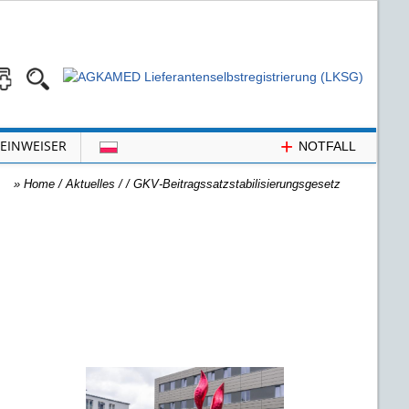
+
EINWEISER
NOTFALL
»
Home
/ Aktuelles /
/
GKV-Beitrags­satz­stabilisierungs­gesetz