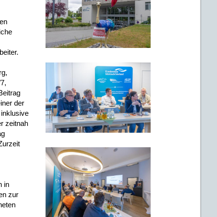
ten
iche
eiter.
rg,
7,
Beitrag
iner der
inklusive
r zeitnah
ag
Zurzeit
 in
en zur
neten