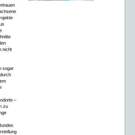
ertrauen
wachsene
rojekte
us
e
hnitte
len
 nicht
n sogar
 durch
nem
r
ndorte –
m zu
ange
 Bundes
rstellung