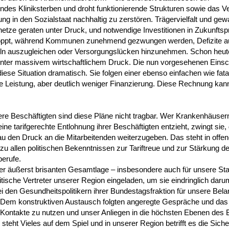
des Kliniksterben und droht funktionierende Strukturen sowie das V
ng in den Sozialstaat nachhaltig zu zerstören. Trägervielfalt und ge
tze geraten unter Druck, und notwendige Investitionen in Zukunftsp
oppt, während Kommunen zunehmend gezwungen werden, Defizite a
eln auszugleichen oder Versorgungslücken hinzunehmen. Schon heut
 unter massivem wirtschaftlichem Druck. Die nun vorgesehenen Einsc
iese Situation dramatisch. Sie folgen einer ebenso einfachen wie fata
e Leistung, aber deutlich weniger Finanzierung. Diese Rechnung kann
ere Beschäftigten sind diese Pläne nicht tragbar. Wer Krankenhäuser
 eine tarifgerechte Entlohnung ihrer Beschäftigten entzieht, zwingt sie,
u den Druck an die Mitarbeitenden weiterzugeben. Das steht in offe
u allen politischen Bekenntnissen zur Tariftreue und zur Stärkung de
erufe.
er äußerst brisanten Gesamtlage – insbesondere auch für unsere Sta
itische Vertreter unserer Region eingeladen, um sie eindringlich daru
bei den Gesundheitspolitikern ihrer Bundestagsfraktion für unsere Bel
 Dem konstruktiven Austausch folgten angeregte Gespräche und das
Kontakte zu nutzen und unser Anliegen in die höchsten Ebenen des
 steht Vieles auf dem Spiel und in unserer Region betrifft es die Siche