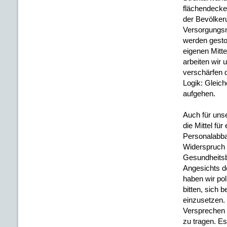
flächendecken
der Bevölkeru
Versorgungsne
werden gest
eigenen Mitt
arbeiten wir
verschärfen d
Logik: Gleich
aufgehen.
Auch für uns
die Mittel für
Personalabba
Widerspruch z
Gesundheitsb
Angesichts d
haben wir pol
bitten, sich 
einzusetzen.
Versprechen 
zu tragen. Es