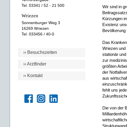
Tel. 03341 / 52 - 21 500
Wir sind in 
Beitragssatz
Wriezen
Kürzungen im 
Sonnenburger Weg 3
Existenz unse
16269 Wriezen
Bevölkerung v
Tel. 033456 / 40-0
Das Krankenh
Wriezen und S
›› Besuchszeiten
stationär und
zur medizini
›› Arztfinder
größten Arbei
der Notfallv
›› Kontakt
aus wirtscha
einzuschränke
fehlt uns jed
Zukunftssich
Die von der 
Milliardenhöh
wirtschaftlic
Strukturwande