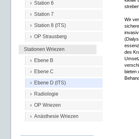
› Station 6
streben
› Station 7
Wir ve
› Station 8 (ITS)
sicher
invasiv
› OP Strausberg
(Dialy
essenz
Stationen Wriezen
des Kr
Umsetzu
› Ebene B
versch
› Ebene C
bieten 
Behand
› Ebene D (ITS)
› Radiologie
› OP Wriezen
› Anästhesie Wriezen