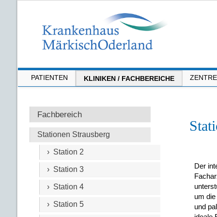
PATIENTEN
ZENTR
KLINIKEN / FACHBEREICHE
Fachbereich
Stat
Stationen Strausberg
› Station 2
Der in
› Station 3
Facharz
unterst
› Station 4
um die 
› Station 5
und pal
ideale 