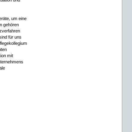
räte, um eine
n gehören
zverfahren
ind für uns
flegekollegium
nten
ion mit
nternehmens
ale