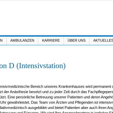
EN
AMBULANZEN
KARRIERE
ÜBER UNS
AKTUELLE
ion D (Intensivstation)
tensivmedizinische Bereich unseres Krankenhauses wird permanent 
t der Anästhesie besetzt und zu jeder Zeit durch das Fachpflegeper
ützt. Eine persönliche Betreuung unserer Patienten und deren Angehör
Uhr gewährleistet. Das Team von Ärzten und Pflegenden ist intensiv
liativmedizinisch ausgebildet und bietet Patienten aber auch ihren An
Betreuung und Fürsorge. Wir sind Ihre Ansprechpartner in jeglicher Si