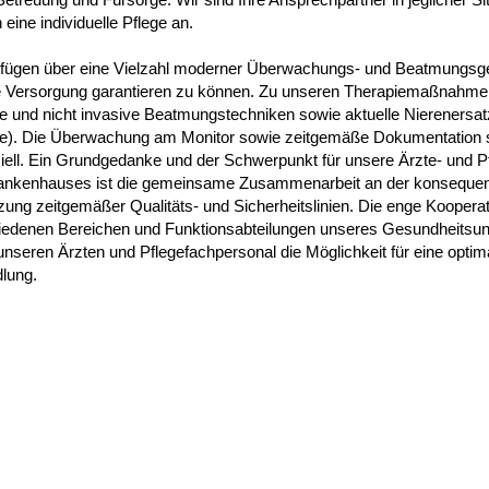
 eine individuelle Pflege an.
rfügen über eine Vielzahl moderner Überwachungs- und Beatmungsge
e Versorgung garantieren zu können. Zu unseren Therapiemaßnahme
e und nicht invasive Beatmungstechniken sowie aktuelle Nierenersat
se). Die Überwachung am Monitor sowie zeitgemäße Dokumentation s
iell. Ein Grundgedanke und der Schwerpunkt für unsere Ärzte- und P
ankenhauses ist die gemeinsame Zusammenarbeit an der konseque
ng zeitgemäßer Qualitäts- und Sicherheitslinien. Die enge Kooperat
iedenen Bereichen und Funktionsabteilungen unseres Gesundheitsu
unseren Ärzten und Pflegefachpersonal die Möglichkeit für eine optim
lung.