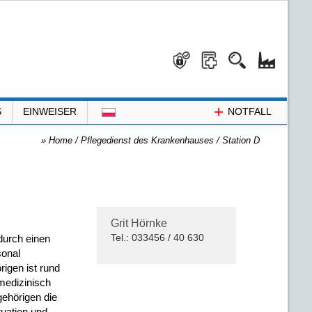
+
S
EINWEISER
NOTFALL
»
Home
/
Pflegedienst des Krankenhauses
/
Station D
Grit Hörnke
durch einen
Tel.: 033456 / 40 630
sonal
igen ist rund
medizinisch
gehörigen die
tuation und